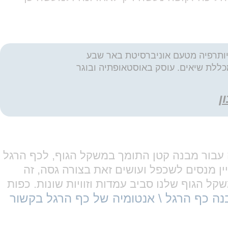
רפיה לתואר ראשון מטעם אוניברסיטת תל אביב (1996) ובוגר החוג לפיזיותרפיה מטעם אוניברסיטת באר שבע
, בוגר קורס להנעלה רפואית מטעם מכללת שיאים. עוסק באוסטאופתיה ובוגר
ן
. זה אולי נשמע כמו הרבה עבור מבנה קטן התומך במשקל הגוף, לכף הרגל
ין מנסים לשכפל ועושים זאת בצורה גסה, זה
ל הגוף שלנו סביב עמדות וזוויות שונות. כפות
נה כף הרגל \ אנטומיה של כף הרגל בקשור