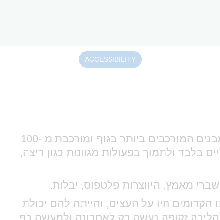
ACCESSIBILITY
כף הרגל משרתת את הצורך של תמיכה במשקל ומאפשרת תנועה על הקרקע. כף הרגל היא אחד המבנים המורכבים ביותר בגוף ומורכבת מ -100
ם בלבד ולתמוך בפעולות מגוונות כגון ריצה,
ברי מאמץ, היווצרות פלטפוס, יבלות.
הקדומים חיו על העצים, והייתה להם יכולת
להליכה זקופה נעשה רק לאחרונה ולמעשה כף