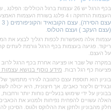
העצמות הרחוקה ו 4 פלנג בשורת העצמות האמצעית – בבוהן רק שתי עצמות פלנג ) עצמות המסרק ( 5 עצמות) , במרכז כף הרגל
עצם הסירה)
עצם הקובואיד
הקוניפורמים ( 3 עצמות קוניפורם)
,
ו
(עצם העקב )
ועצם הטלוס
.
עצמות אלה מאפשרות לכפות רגליך לבצע את המשימ
ריקוד. פגיעה בעצמות בכף הרגל גורמת לעתים קר
על העצם.
במקרה של שבר או פציעה אחרת בכף הרגל לרוב יומ
מידע נוסף בנושא עצמות 
פציעות כף רגל רבות.
בוניון הוא תוספת עצם כתגובה לגירוי מתמשך ש
ובגידים וליצור כאבים, אך חיצונית, היא יכולה לש
בבוניון על ידי שימוש בנעליים נוחות יותר ורחבו
האלה עשויים להפחית נפיחות ולמנוע את הכאבים ה
חלק מהבוניון ולתקן את ההלוקס ולגוס. הסיכון לה