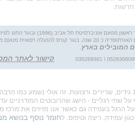
חדשות.
כותב ועורך האתר: שטיין נתי בוגר החוג לפיזיות
לתואר השני בתחום הפיזיותרפיה האורתופדית,עוסק בתחום האורתופדיה כ 20 שנה
ם המובילים בארץ
.
קישור לאתר המכו
כף הרגל מכילה 26 עצמות, 33 מפרקים, ומעל 100 גידים, שרירים ורצועות
על שתי רגליים - הישג שהרובוטים המודרניים עדי
ל הרגל בעמידה גם כאשר אנו מזיזים את מרכז משק
חומר נוסף בנושא מב
ון עמידה, ריצה וטיפוס. ל